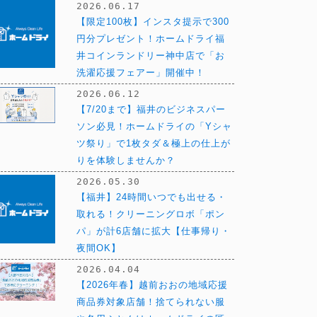
2026.06.17
【限定100枚】インスタ提示で300
円分プレゼント！ホームドライ福
井コインランドリー神中店で「お
洗濯応援フェアー」開催中！
2026.06.12
【7/20まで】福井のビジネスパー
ソン必見！ホームドライの「Yシャ
ツ祭り」で1枚タダ＆極上の仕上が
りを体験しませんか？
2026.05.30
【福井】24時間いつでも出せる・
取れる！クリーニングロボ「ポン
パ」が計6店舗に拡大【仕事帰り・
夜間OK】
2026.04.04
【2026年春】越前おおの地域応援
商品券対象店舗！捨てられない服