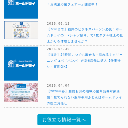
「お洗濯応援フェアー」開催中！
2026.06.12
【7/20まで】福井のビジネスパーソン必見！ホー
ムドライの「Yシャツ祭り」で1枚タダ＆極上の仕
上がりを体験しませんか？
2026.05.30
【福井】24時間いつでも出せる・取れる！クリー
ニングロボ「ポンパ」が計6店舗に拡大【仕事帰
り・夜間OK】
2026.04.04
【2026年春】越前おおの地域応援商品券対象店
舗！捨てられない服や冬用ふとんはホームドライ
の匠にお任せ
お役立ち情報一覧へ