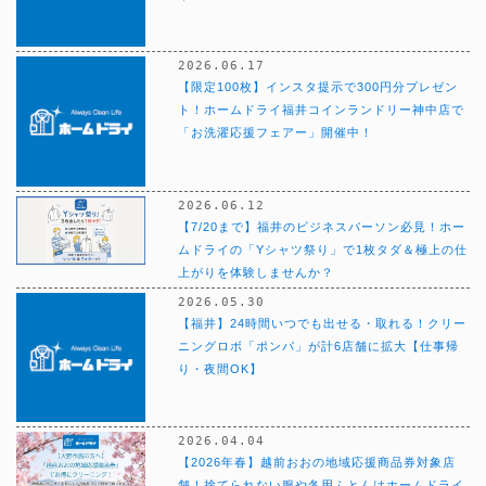
2026.06.17
【限定100枚】インスタ提示で300円分プレゼン
ト！ホームドライ福井コインランドリー神中店で
「お洗濯応援フェアー」開催中！
2026.06.12
【7/20まで】福井のビジネスパーソン必見！ホー
ムドライの「Yシャツ祭り」で1枚タダ＆極上の仕
上がりを体験しませんか？
2026.05.30
【福井】24時間いつでも出せる・取れる！クリー
ニングロボ「ポンパ」が計6店舗に拡大【仕事帰
り・夜間OK】
2026.04.04
【2026年春】越前おおの地域応援商品券対象店
舗！捨てられない服や冬用ふとんはホームドライ