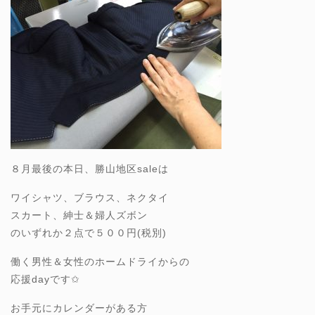
８月最後の本日、勝山地区saleは
ワイシャツ、ブラウス、ネクタイ
スカート、紳士＆婦人ズボン
のいずれか２点で５００円(税別)
働く男性＆女性のホームドライからの
応援dayです✩
お手元にカレンダーがある方