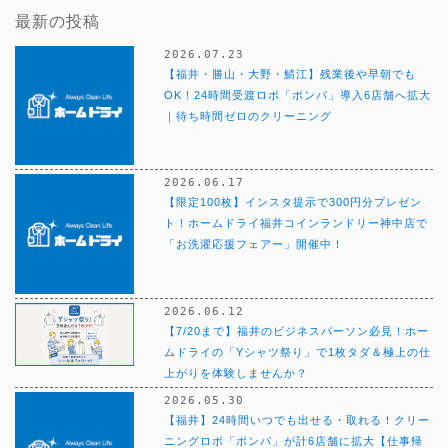
最新の投稿
2026.07.23
【福井・勝山・大野・鯖江】残業後や早朝でも
OK！24時間受渡ロボ「ポンパ」導入6店舗へ拡大
｜待ち時間ゼロのクリーニング
2026.06.17
【限定100枚】インスタ提示で300円分プレゼン
ト！ホームドライ福井コインランドリー神中店で
「お洗濯応援フェアー」開催中！
2026.06.12
【7/20まで】福井のビジネスパーソン必見！ホー
ムドライの「Yシャツ祭り」で1枚タダ＆極上の仕
上がりを体験しませんか？
2026.05.30
【福井】24時間いつでも出せる・取れる！クリー
ニングロボ「ポンパ」が計6店舗に拡大【仕事帰