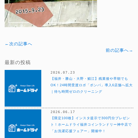
←次の記事へ
前の記事へ→
最新の投稿
2026.07.23
【福井・勝山・大野・鯖江】残業後や早朝でも
OK！24時間受渡ロボ「ポンパ」導入6店舗へ拡大
｜待ち時間ゼロのクリーニング
2026.06.17
【限定100枚】インスタ提示で300円分プレゼン
ト！ホームドライ福井コインランドリー神中店で
「お洗濯応援フェアー」開催中！