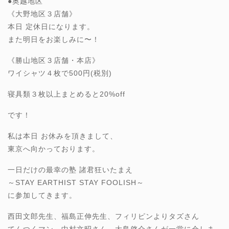
●奥越地区
《大野地区３店舗》
本日 定休日になります。
また明日をお楽しみに〜！
《勝山地区３店舗・本店》
ワイシャツ４枚で500円(税別)
寝具類３枚以上まとめると20%off
です！
私は本日 お休みを頂きまして、
東京へ向かっております。
一日だけの最幸の塾 諸君狂いたまえ
～STAY EARTHIST STAY FOOLISH～
に参加してきます。
西田文郎先生、福島正伸先生、フィリピンよりタズさん