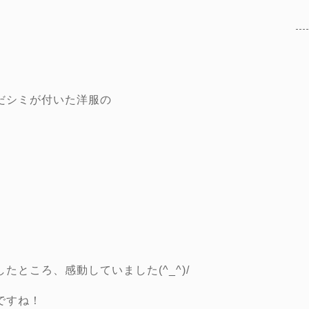
だシミが付いた洋服の
ところ、感動していました(^_^)/
ですね！