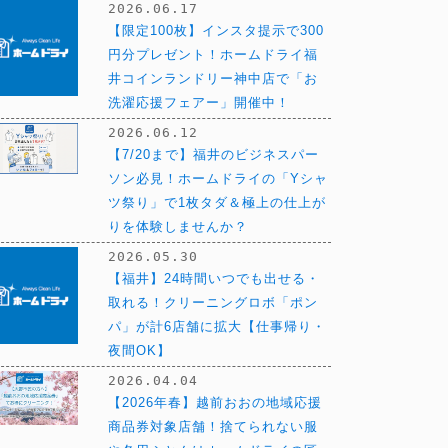
2026.06.17
【限定100枚】インスタ提示で300
円分プレゼント！ホームドライ福
井コインランドリー神中店で「お
洗濯応援フェアー」開催中！
2026.06.12
【7/20まで】福井のビジネスパー
ソン必見！ホームドライの「Yシャ
ツ祭り」で1枚タダ＆極上の仕上が
りを体験しませんか？
2026.05.30
【福井】24時間いつでも出せる・
取れる！クリーニングロボ「ポン
パ」が計6店舗に拡大【仕事帰り・
夜間OK】
2026.04.04
【2026年春】越前おおの地域応援
商品券対象店舗！捨てられない服