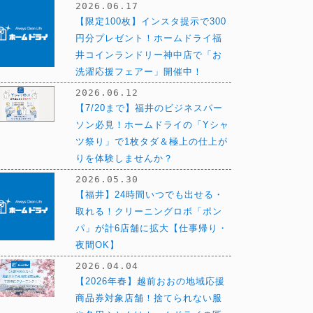
2026.06.17
【限定100枚】インスタ提示で300
円分プレゼント！ホームドライ福
井コインランドリー神中店で「お
洗濯応援フェアー」開催中！
2026.06.12
【7/20まで】福井のビジネスパー
ソン必見！ホームドライの「Yシャ
ツ祭り」で1枚タダ＆極上の仕上が
りを体験しませんか？
2026.05.30
【福井】24時間いつでも出せる・
取れる！クリーニングロボ「ポン
パ」が計6店舗に拡大【仕事帰り・
夜間OK】
2026.04.04
【2026年春】越前おおの地域応援
商品券対象店舗！捨てられない服