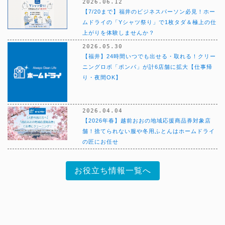
2026.06.12
【7/20まで】福井のビジネスパーソン必見！ホー
ムドライの「Yシャツ祭り」で1枚タダ＆極上の仕
上がりを体験しませんか？
2026.05.30
【福井】24時間いつでも出せる・取れる！クリー
ニングロボ「ポンパ」が計6店舗に拡大【仕事帰
り・夜間OK】
2026.04.04
【2026年春】越前おおの地域応援商品券対象店
舗！捨てられない服や冬用ふとんはホームドライ
の匠にお任せ
お役立ち情報一覧へ