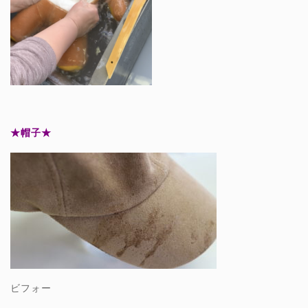
★帽子★
ビフォー