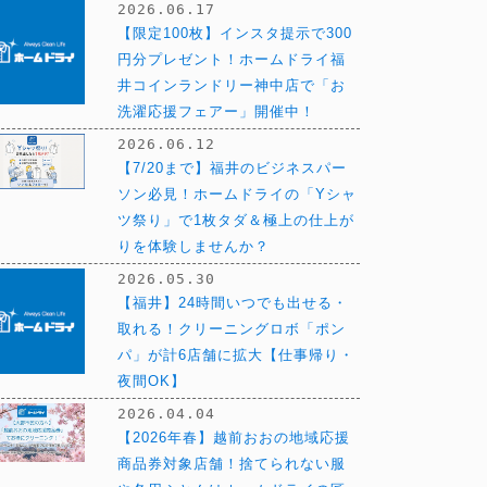
2026.06.17
【限定100枚】インスタ提示で300
円分プレゼント！ホームドライ福
井コインランドリー神中店で「お
洗濯応援フェアー」開催中！
2026.06.12
【7/20まで】福井のビジネスパー
ソン必見！ホームドライの「Yシャ
ツ祭り」で1枚タダ＆極上の仕上が
りを体験しませんか？
2026.05.30
【福井】24時間いつでも出せる・
取れる！クリーニングロボ「ポン
パ」が計6店舗に拡大【仕事帰り・
夜間OK】
2026.04.04
【2026年春】越前おおの地域応援
商品券対象店舗！捨てられない服