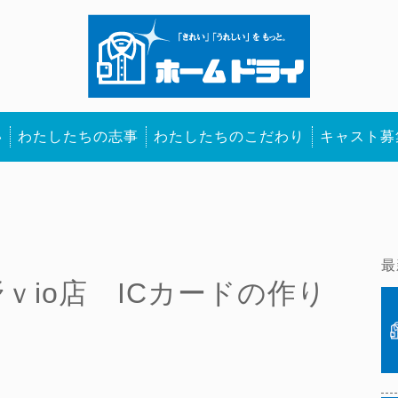
い
わたしたちの志事
わたしたちのこだわり
キャスト募
最
ｖio店 ICカードの作り