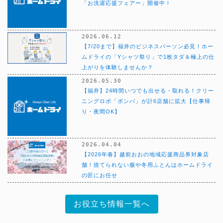
「お洗濯応援フェアー」開催中！
2026.06.12
【7/20まで】福井のビジネスパーソン必見！ホー
ムドライの「Yシャツ祭り」で1枚タダ＆極上の仕
上がりを体験しませんか？
2026.05.30
【福井】24時間いつでも出せる・取れる！クリー
ニングロボ「ポンパ」が計6店舗に拡大【仕事帰
り・夜間OK】
2026.04.04
【2026年春】越前おおの地域応援商品券対象店
舗！捨てられない服や冬用ふとんはホームドライ
の匠にお任せ
お役立ち情報一覧へ