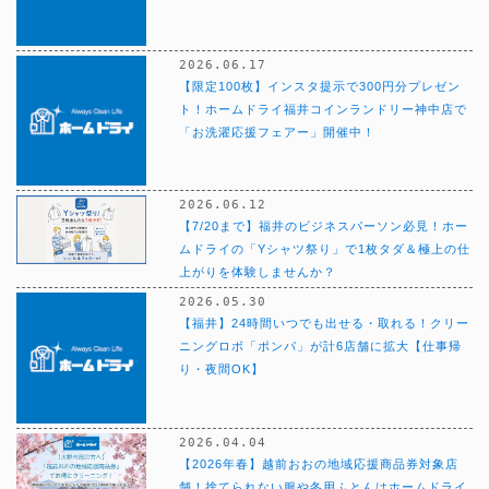
2026.06.17
【限定100枚】インスタ提示で300円分プレゼン
ト！ホームドライ福井コインランドリー神中店で
「お洗濯応援フェアー」開催中！
2026.06.12
【7/20まで】福井のビジネスパーソン必見！ホー
ムドライの「Yシャツ祭り」で1枚タダ＆極上の仕
上がりを体験しませんか？
2026.05.30
【福井】24時間いつでも出せる・取れる！クリー
ニングロボ「ポンパ」が計6店舗に拡大【仕事帰
り・夜間OK】
2026.04.04
【2026年春】越前おおの地域応援商品券対象店
舗！捨てられない服や冬用ふとんはホームドライ