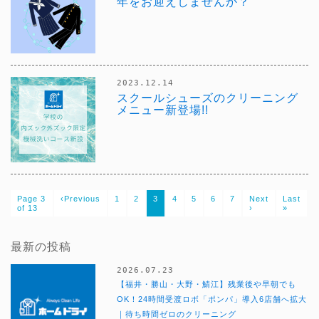
年をお迎えしませんか？
2023.12.14
スクールシューズのクリーニング
メニュー新登場!!
Page 3
‹Previous
1
2
3
4
5
6
7
Next
Last
of 13
›
»
最新の投稿
2026.07.23
【福井・勝山・大野・鯖江】残業後や早朝でも
OK！24時間受渡ロボ「ポンパ」導入6店舗へ拡大
｜待ち時間ゼロのクリーニング