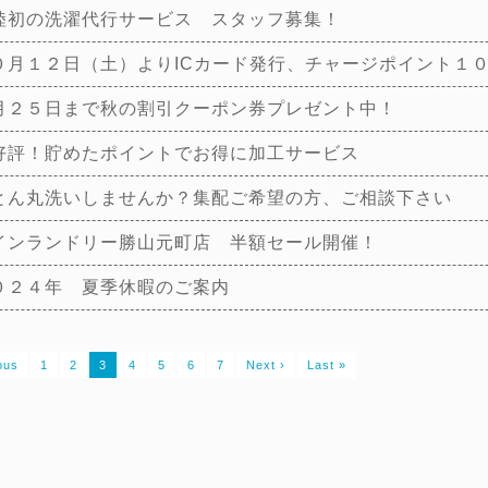
陸初の洗濯代行サービス スタッフ募集！
０月１２日（土）よりICカード発行、チャージポイント１
月２５日まで秋の割引クーポン券プレゼント中！
好評！貯めたポイントでお得に加工サービス
とん丸洗いしませんか？集配ご希望の方、ご相談下さい
インランドリー勝山元町店 半額セール開催！
０２４年 夏季休暇のご案内
ous
1
2
3
4
5
6
7
Next ›
Last »