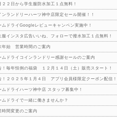
月２２日から学生服防水加工１点無料！
インランドリーハーツ神中店限定セール開催！！
ームドライGoogleレビューキャンペン実施中！
生服インスタ広告いいね、フォローで撥水加工１点無料！
末年始 営業時間のご案内
ームドライコインランドリー感謝セールのご案内
告！毎年恒例の福袋 １２月１４日（土）販売スタート！
告！２０２５年１月４日 アプリ会員様限定クーポン配信
ームドライハーツ神中店 スタッフ募集中！
ームドライで一緒に働きませんか？
業時間変更のご案内